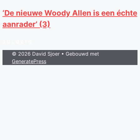
Ga
‘De nieuwe Woody Allen is een échte
naar
aanrader’ (3)
de
inhoud
a
b
c
d
e
f
g
© 2026 David Sjoer
• Gebouwd met
GeneratePress